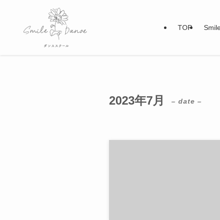
TOP
Smi
2023年7月
– date –