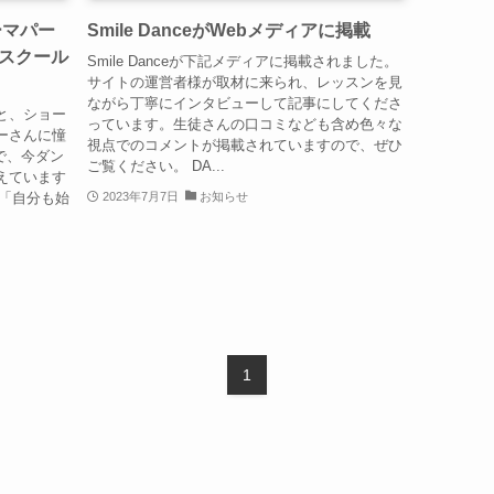
ーマパー
Smile DanceがWebメディアに掲載
スクール
Smile Danceが下記メディアに掲載されました。
サイトの運営者様が取材に来られ、レッスンを見
ながら丁寧にインタビューして記事にしてくださ
と、ショー
っています。生徒さんの口コミなども含め色々な
ーさんに憧
視点でのコメントが掲載されていますので、ぜひ
で、今ダン
ご覧ください。 DA...
えています
て「自分も始
2023年7月7日
お知らせ
1