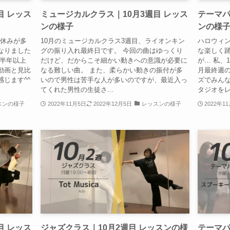
目 レッス
ミュージカルクラス｜10月3週目 レッス
テーマパ
ンの様子
ンの様
お休みが多
10月のミュージカルクラス3週目、ライオンキン
ハロウィン
なりました
グの振り入れ最終日です。 今回の曲はゆっくり
な楽しく
は半年以上
だけど、だからこそ細かい動きへの意識が必要に
が… 私、
動画と見比
なる難しい曲。 また、柔らかい動きの振付が多
月最終週
じます^^
いので男性は苦手な人が多いのですが、最近入っ
ズでみんな
てくれた男性の生徒さ...
タジオをレ
スンの様子
2022年11月5日
2022年12月5日
レッスンの様子
2022年1
目 レッス
ジャズクラス｜10月2週目 レッスンの様
テーマパ