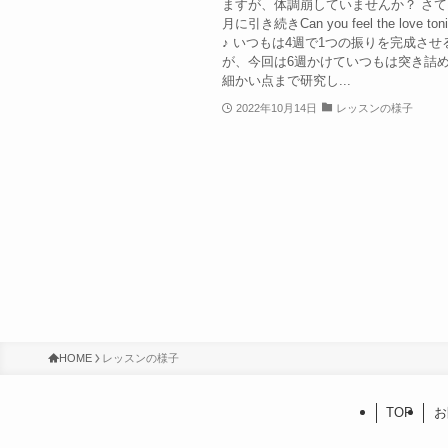
ますが、体調崩していませんか？ さて1
月に引き続きCan you feel the love to
♪ いつもは4週で1つの振りを完成させ
が、今回は6週かけていつもは突き詰
細かい点まで研究し...
2022年10月14日
レッスンの様子
HOME
レッスンの様子
TOP
お