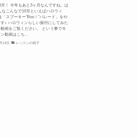
0月！ 今年もあと3ヶ月なんですね。は
んなこんなで10月といえばハロウィ
は「スプーキー“Boo！”パレード」をや
す♪ ハロウィンらしい振付にしてみた
動画をご覧ください。 という事で今
ン動画はこち...
0月14日
レッスンの様子