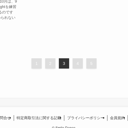
0月は、9
nightを練習
るのです
められない
1
2
3
4
5
問合せ
特定商取引法に関する記載
プライバシーポリシー
会員規約
©
Smile Dance.