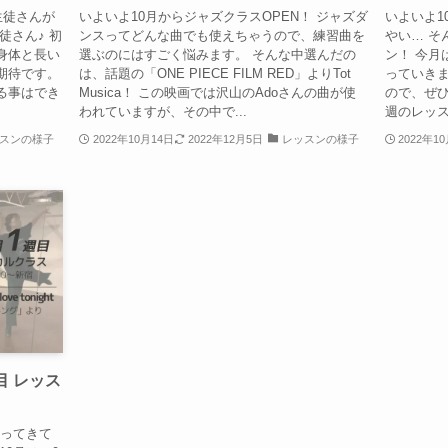
生徒さんが
いよいよ10月からジャズクラスOPEN！ ジャズダ
いよいよ1
徒さん♪ 初
ンスってどんな曲でも使えちゃうので、練習曲を
やい… そ
身体と長い
選ぶのにはすごく悩みます。 そんな中選んだの
ン！ 今月
期待です。
は、話題の「ONE PIECE FILM RED」よりTot
っていきま
る事はでき
Musica！ この映画では沢山のAdoさんの曲が使
ので、ぜひ
われていますが、その中で...
週のレッス
スンの様子
2022年10月14日
2022年12月5日
レッスンの様子
2022年1
目 レッス
なってきて