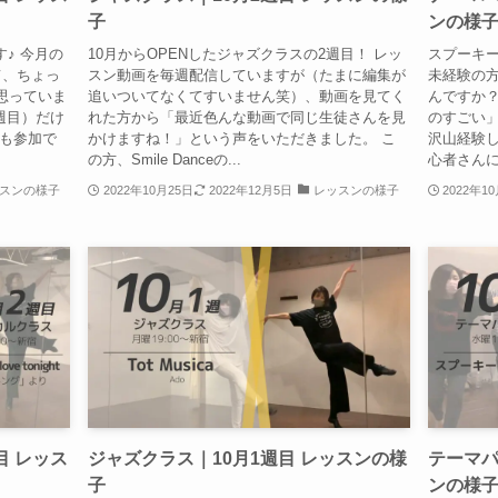
子
ンの様
す♪ 今月の
10月からOPENしたジャズクラスの2週目！ レッ
スプーキー
て、ちょっ
スン動画を毎週配信していますが（たまに編集が
未経験の方
思っていま
追いついてなくてすいません笑）、動画を見てく
んですか
週目）だけ
れた方から「最近色んな動画で同じ生徒さんを見
のすごい」
でも参加で
かけますね！」という声をいただきました。 こ
沢山経験
の方、Smile Danceの...
心者さんに
スンの様子
2022年10月25日
2022年12月5日
レッスンの様子
2022年1
目 レッス
ジャズクラス｜10月1週目 レッスンの様
テーマパ
子
ンの様