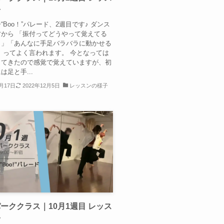
子
“Boo！”パレード、2週目です♪ ダンス
から 「振付ってどうやって覚えてる
？」「あんなに手足バラバラに動かせる
 ってよく言われます。 今となっては
してきたので感覚で覚えていますが、初
は足と手...
0月17日
2022年12月5日
レッスンの様子
ーククラス｜10月1週目 レッス
子