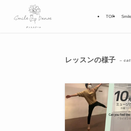
TOP
Smi
レッスンの様子
– ca